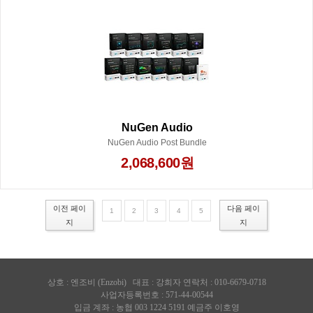
NuGen Audio
NuGen Audio Post Bundle
2,068,600원
이전 페이
다음 페이
1
2
3
4
5
지
지
상호 :
엔조비 (Enzobi)
대표 : 강희자 연락처 : 010-6679-0718
사업자등록번호 : 571-44-00544
입금 계좌 : 농협 003 1224 5191 예금주 이호영