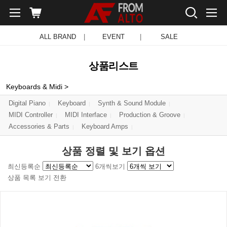
ALL BRAND
|
EVENT
|
SALE
상품리스트
Keyboards & Midi
>
Digital Piano
Keyboard
Synth & Sound Module
MIDI Controller
MIDI Interface
Production & Groove
Accessories & Parts
Keyboard Amps
상품 정렬 및 보기 옵션
최신등록순
6개씩보기
상품 목록 보기 전환